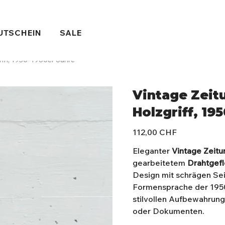
UTSCHEIN
SALE
riff, 1950–1960er Jahre
Vintage Zeitu
Holzgriff, 19
Preis
112,00 CHF
Eleganter
Vintage Zeitu
gearbeitetem
Drahtgefl
Design mit schrägen Sei
Formensprache der 1950e
stilvollen Aufbewahrung
oder Dokumenten.