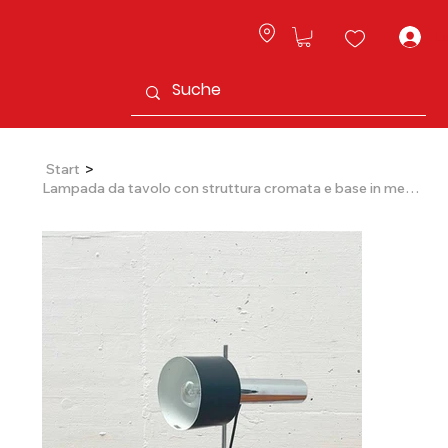
L
>
Start
Lampada da tavolo con struttura cromata e base in metallo fuso - anni '70