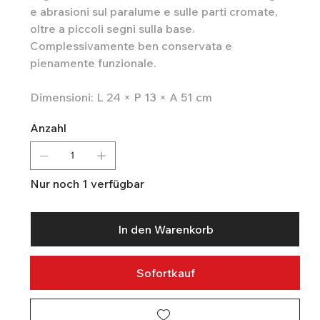
e abrasioni sul paralume e sulle parti cromate,
oltre a piccoli segni sulla base.
Complessivamente ben conservata e
pienamente funzionale.
Dimensioni: L 24 × P 13 × A 51 cm
Anzahl
Nur noch 1 verfügbar
In den Warenkorb
Sofortkauf