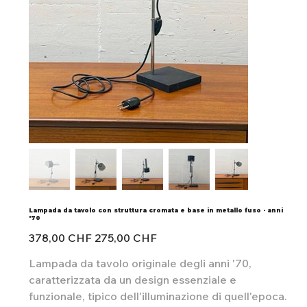
Lampada da tavolo con struttura cromata e base in metallo fuso - anni
'70
Ursprünglicher
Angebotspreis
378,00 CHF
275,00 CHF
Preis
Lampada da tavolo originale degli anni '70,
caratterizzata da un design essenziale e
funzionale, tipico dell'illuminazione di quell'epoca.