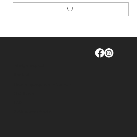
info@moege.ch
Kontakt
Besichtigungstermin buchen
Richtlinien
FAQ
Zahlungsmethode: