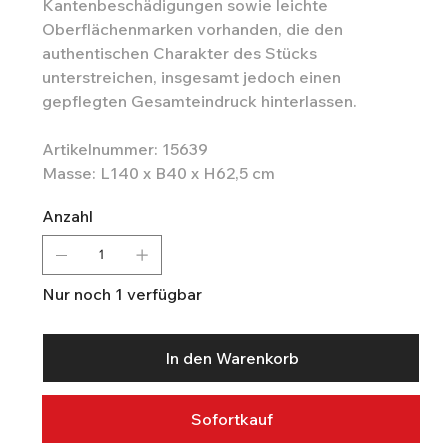
Kantenbeschädigungen sowie leichte
Oberflächenmarken vorhanden, die den
authentischen Charakter des Stücks
unterstreichen, insgesamt jedoch einen
gepflegten Gesamteindruck hinterlassen.
Artikelnummer: 15639
Masse: L140 x B40 x H62,5 cm
Anzahl
Nur noch 1 verfügbar
In den Warenkorb
Sofortkauf