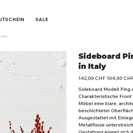
UTSCHEIN
SALE
taly
Sideboard Pi
in Italy
Ursprünglicher
Angebotspreis
142,00 CHF
104,00 CH
Preis
Sideboard Modell Ping d
Charakteristische Front
Möbel eine klare, archit
beschichteter Oberfläch
Ausgestattet mit Einle
Metallfüsse unterstreich
Gestaltung eignet sich 