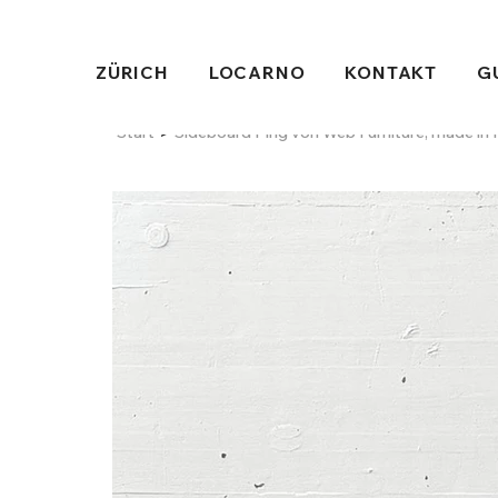
ZÜRICH
LOCARNO
KONTAKT
G
>
Start
Sideboard Ping von Web Furniture, made in I