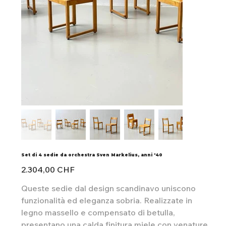
Set di 4 sedie da orchestra Sven Markelius, anni '40
Preis
2.304,00 CHF
Queste sedie dal design scandinavo uniscono
funzionalità ed eleganza sobria. Realizzate in
legno massello e compensato di betulla,
presentano una calda finitura miele con venature