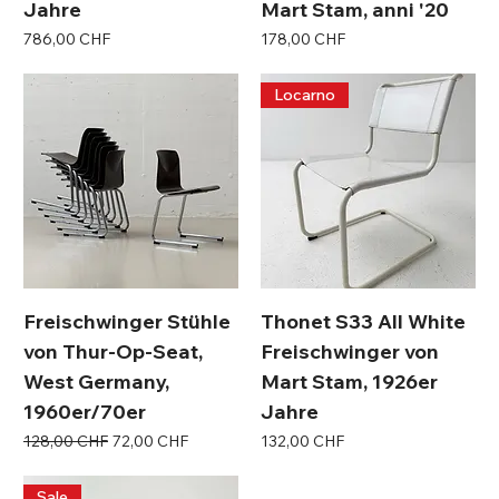
Jahre
Mart Stam, anni '20
Preis
Preis
786,00 CHF
178,00 CHF
Locarno
Freischwinger Stühle
Thonet S33 All White
von Thur-Op-Seat,
Freischwinger von
West Germany,
Mart Stam, 1926er
1960er/70er
Jahre
Standardpreis
Sale-Preis
Preis
128,00 CHF
72,00 CHF
132,00 CHF
Sale