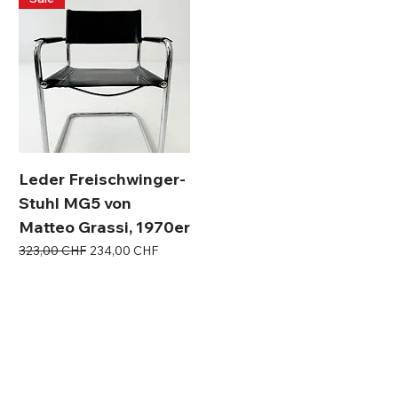
Leder Freischwinger-
Stuhl MG5 von
Matteo Grassi, 1970er
Standardpreis
Sale-Preis
323,00 CHF
234,00 CHF