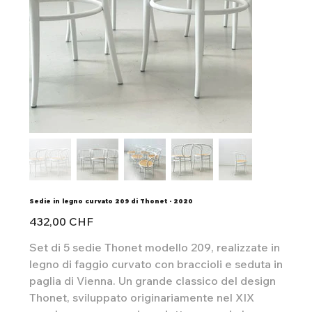
Sedie in legno curvato 209 di Thonet - 2020
Preis
432,00 CHF
Set di 5 sedie Thonet modello 209, realizzate in
legno di faggio curvato con braccioli e seduta in
paglia di Vienna. Un grande classico del design
Thonet, sviluppato originariamente nel XIX