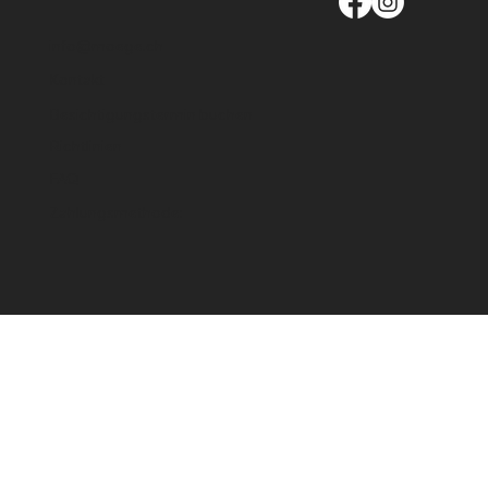
info@moege.ch
Kontakt
Besichtigungstermin buchen
Richtlinien
FAQ
Zahlungsmethode: