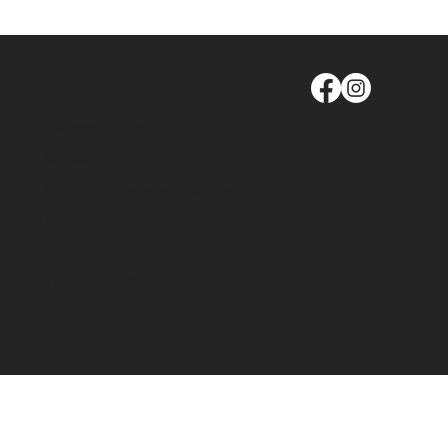
info@moege.ch
Kontakt
Besichtigungstermin buchen
Richtlinien
FAQ
Zahlungsmethode: