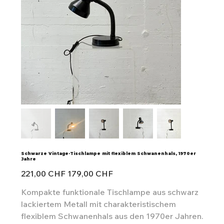
Schwarze Vintage-Tischlampe mit flexiblem Schwanenhals, 1970er
Jahre
Ursprünglicher
Angebotspreis
221,00 CHF
179,00 CHF
Preis
Kompakte funktionale Tischlampe aus schwarz
lackiertem Metall mit charakteristischem
flexiblem Schwanenhals aus den 1970er Jahren.