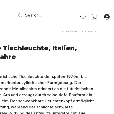
Zurück
Weiter
Tischleuchte, Italien,
Jahre
eristische Tischleuchte der späten 1970er bis
t markanter zylindrischer Formgebung. Der
ende Metallschirm erinnert an die futuristischen
-Ära und erzeugt durch seine tiefe Bauform ein
icht. Der schwenkbare Leuchtenkopf ermöglicht
chtung, während der schlichte schwarze
rale Wirkung des Entwurfs unterstreicht. Die