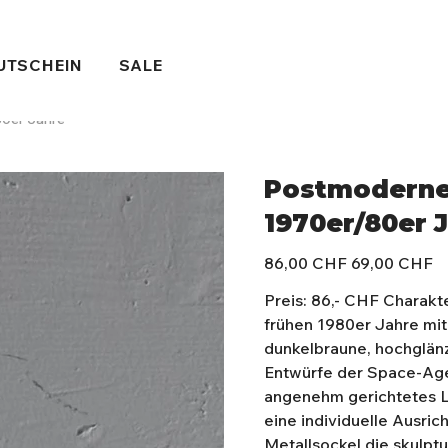
UTSCHEIN
SALE
80er Jahre
Postmoderne 
1970er/80er 
Ursprünglicher
Angebotspreis
86,00 CHF
69,00 CHF
Preis
Preis: 86,- CHF Charakt
frühen 1980er Jahre mi
dunkelbraune, hochglänz
Entwürfe der Space-Age
angenehm gerichtetes L
eine individuelle Ausri
Metallsockel die skulptu