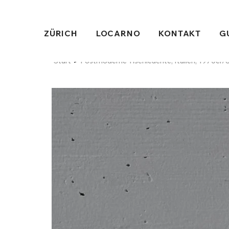
ZÜRICH
LOCARNO
KONTAKT
G
>
Start
Postmoderne Tischleuchte, Italien, 1970er/