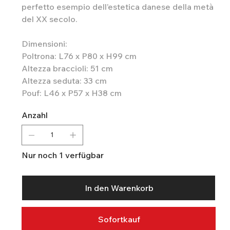
perfetto esempio dell’estetica danese della metà
del XX secolo.
Dimensioni:
Poltrona: L76 x P80 x H99 cm
Altezza braccioli: 51 cm
Altezza seduta: 33 cm
Pouf: L46 x P57 x H38 cm
Anzahl
Nur noch 1 verfügbar
In den Warenkorb
Sofortkauf