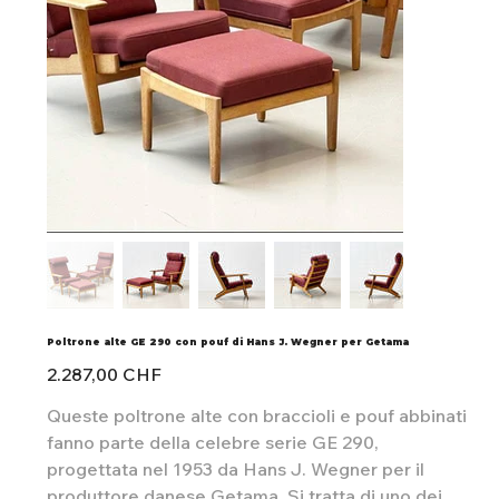
Poltrone alte GE 290 con pouf di Hans J. Wegner per Getama
Preis
2.287,00 CHF
Queste poltrone alte con braccioli e pouf abbinati
fanno parte della celebre serie GE 290,
progettata nel 1953 da Hans J. Wegner per il
produttore danese Getama. Si tratta di uno dei