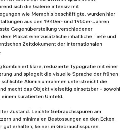
end sich die Galerie intensiv mit
egungen wie Memphis beschäftigte, wurden hier
staltungen aus den 1940er- und 1950er-Jahren
usste Gegenüberstellung verschiedener
dem Plakat eine zusätzliche inhaltliche Tiefe und
ntischen Zeitdokument der internationalen
.
 kombiniert klare, reduzierte Typografie mit einer
erung und spiegelt die visuelle Sprache der frühen
 schlichte Aluminiumrahmen unterstreicht die
und macht das Objekt vielseitig einsetzbar – sowohl
 einem kuratierten Umfeld.
hter Zustand. Leichte Gebrauchsspuren am
tzern und minimalen Bestossungen an den Ecken.
hr gut erhalten, keinerlei Gebrauchsspuren.