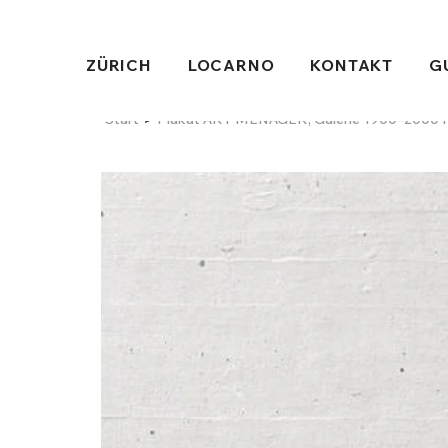
ZÜRICH
LOCARNO
KONTAKT
G
>
Start
Plakat ART MENAGER, Galerie 1900–2000 Pa