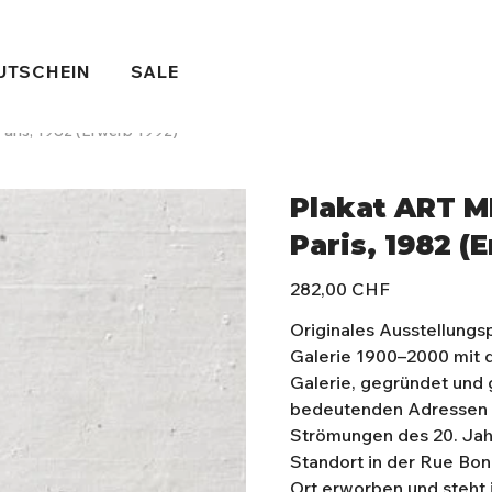
UTSCHEIN
SALE
ris, 1982 (Erwerb 1992)
Plakat ART M
Paris, 1982 (
Preis
282,00 CHF
Originales Ausstellung
Galerie 1900–2000 mit d
Galerie, gegründet und g
bedeutenden Adressen f
Strömungen des 20. Jah
Standort in der Rue Bon
Ort erworben und steht 