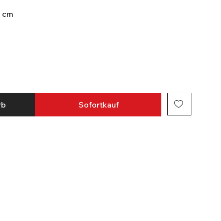
2 cm
rb
Sofortkauf