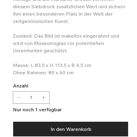
diesem Siebdruck zusätzlichen Wert und sichern
ihm einen besonderen Platz in der Welt der
zeitgenössischen Kunst.
Zustand: Das Bild ist makellos eingerahmt und
wird von Museumsglas vor potentiellen
Unreinheiten geschützt.
Masse: L 83,5 x H 113,5 x B 4,5 cm
Ohne Rahmen: 80 x 60 cm
Anzahl
Nur noch 1 verfügbar
In den Warenkorb