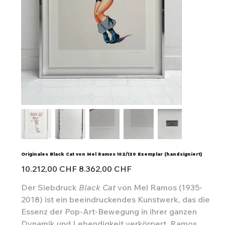
Originales Black Cat von Mel Ramos 102/120 Exemplar (handsigniert)
Ursprünglicher
Angebotspreis
10.212,00 CHF
8.362,00 CHF
Preis
Der Siebdruck
Black Cat
von Mel Ramos (1935-
2018) ist ein beeindruckendes Kunstwerk, das die
Essenz der Pop-Art-Bewegung in ihrer ganzen
Dynamik und Lebendigkeit verkörpert. Ramos,