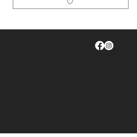
info@moege.ch
Kontakt
Besichtigungstermin buchen
Richtlinien
FAQ
Zahlungsmethode: