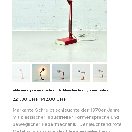
Mid-Century Gelenk- Schreibtischleuchte in rot, 1970er Jahre
Ursprünglicher
Angebotspreis
221,00 CHF
142,00 CHF
Preis
Markante Schreibtischleuchte der 1970er Jahre
mit klassischer industrieller Formensprache und
beweglicher Federmechanik. Der leuchtend rote
Metallschirm sowie der filigrane Gelenkarm