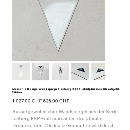
Memphis Design Wandspiegel Iceberg ESPE, skulpturales Glasobjekt,
1980er
Ursprünglicher
Angebotspreis
1.027,00 CHF
823,00 CHF
Preis
Aussergewöhnlicher Wandspiegel aus der Serie
Iceberg ESPE mit markanter, skulpturaler
Dreiecksform. Die klare Geometrie wird durch