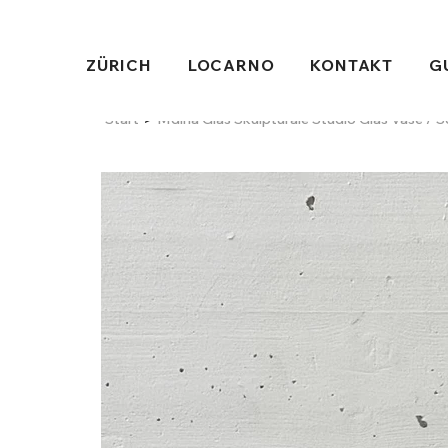
ZÜRICH
LOCARNO
KONTAKT
G
>
Start
Mdina Glas Skulpturale Studio Glas Vase / S