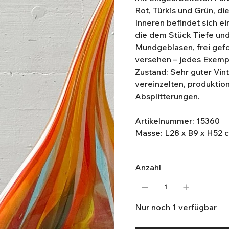
Rot, Türkis und Grün, di
Inneren befindet sich e
die dem Stück Tiefe und
Mundgeblasen, frei gefo
versehen – jedes Exempl
Zustand: Sehr guter Vi
vereinzelten, produktio
Absplitterungen.
Artikelnummer: 15360
Masse: L28 x B9 x H52 
Anzahl
Nur noch 1 verfügbar