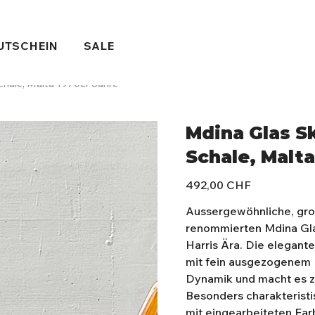
UTSCHEIN
SALE
chale, Malta 1970er Jahre
Mdina Glas Sk
Schale, Malta
Preis
492,00 CHF
Aussergewöhnliche, gro
renommierten Mdina Gla
Harris Ära. Die elegant
mit fein ausgezogenem H
Dynamik und macht es zu
Besonders charakteristi
mit eingearbeiteten Fa