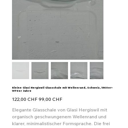
Kleine Glasi Hergiswil Glasschale mit Wellenrand, Schweiz, 1960er–
1970er Jahre
Ursprünglicher
Angebotspreis
122,00 CHF
99,00 CHF
Preis
Elegante Glasschale von Glasi Hergiswil mit
organisch geschwungenem Wellenrand und
klarer, minimalistischer Formsprache. Die frei