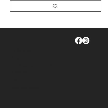
info@moege.ch
Kontakt
Besichtigungstermin buchen
Richtlinien
FAQ
Zahlungsmethode: