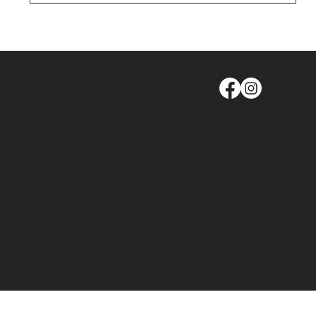
info@moege.ch
Kontakt
Besichtigungstermin buchen
Richtlinien
FAQ
Zahlungsmethode: