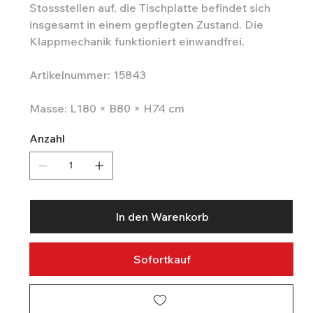
Stossstellen auf, die Tischplatte befindet sich
insgesamt in einem gepflegten Zustand. Die
Klappmechanik funktioniert einwandfrei.
Artikelnummer: 15843
Masse: L180 × B80 × H74 cm
Anzahl
In den Warenkorb
Sofortkauf