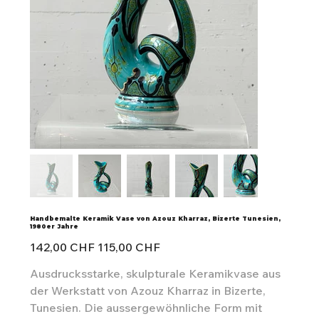
Handbemalte Keramik Vase von Azouz Kharraz, Bizerte Tunesien,
1980er Jahre
Ursprünglicher
Angebotspreis
142,00 CHF
115,00 CHF
Preis
Ausdrucksstarke, skulpturale Keramikvase aus
der Werkstatt von Azouz Kharraz in Bizerte,
Tunesien. Die aussergewöhnliche Form mit