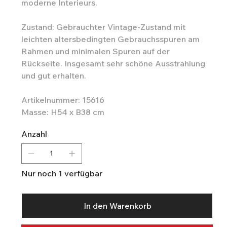
moderne Interieurs.
Zustand: Gebrauchter Vintage-Zustand mit
leichten altersbedingten Gebrauchsspuren am
Rahmen und minimalen Spuren auf der
Rückseite. Insgesamt sehr schöne Ausstrahlung
und gut erhalten.
Artikelnummer: 15616
Masse: H54 x B38 cm
Anzahl
Nur noch 1 verfügbar
In den Warenkorb