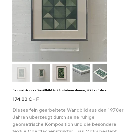
Geometrisches Textilbild in Aluminiumrahmen, 1970er Jahre
Preis
174,00 CHF
Dieses fein gearbeitete Wandbild aus den 1970er
Jahren überzeugt durch seine ruhige
geometrische Komposition und die besondere
textile Oberflächenstruktur. Das Motiv besteht