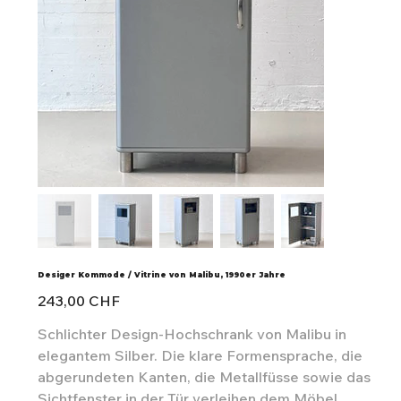
Desiger Kommode / Vitrine von Malibu, 1990er Jahre
Preis
243,00 CHF
Schlichter Design-Hochschrank von Malibu in
elegantem Silber. Die klare Formensprache, die
abgerundeten Kanten, die Metallfüsse sowie das
Sichtfenster in der Tür verleihen dem Möbel