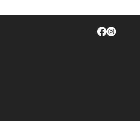
info@moege.ch
Kontakt
Besichtigungstermin buchen
Richtlinien
FAQ
Zahlungsmethode: