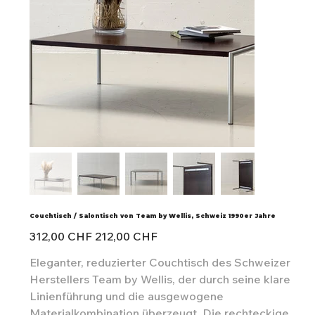
Couchtisch / Salontisch von Team by Wellis, Schweiz 1990er Jahre
Ursprünglicher
Angebotspreis
312,00 CHF
212,00 CHF
Preis
Eleganter, reduzierter Couchtisch des Schweizer
Herstellers Team by Wellis, der durch seine klare
Linienführung und die ausgewogene
Materialkombination überzeugt. Die rechteckige