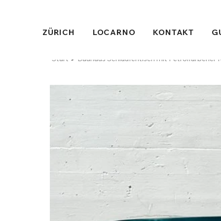
ZÜRICH
LOCARNO
KONTAKT
G
>
Start
Bauhaus Schlaufentisch mit Petrolfarbener