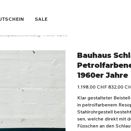
UTSCHEIN
SALE
 Resopalbeschichtung, 1960er Jahre
Bauhaus Schl
Petrolfarben
1960er Jahre
Ursprünglicher
Angebotspreis
1.198,00 CHF
832,00 C
Preis
Klar gestalteter Beistel
in petrolfarbenem Resop
Stahlrohrgestell besteh
sen, welche direkt mit 
Füsschen an den Schlauf