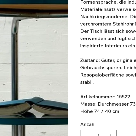
Formensprache, die indu
Materialeinsatz verweis
Nachkriegsmoderne. Die
verchromtem Stahlrohr i
Der Tisch lässt sich sowo
verwenden und fügt sic
inspirierte Interieurs ein
Zustand: Guter, original
Gebrauchsspuren. Leicht
Resopaloberfläche sowi
stabil.
Artikelnummer: 15522
Masse: Durchmesser 73
Höhe 74 / 40 cm
Anzahl