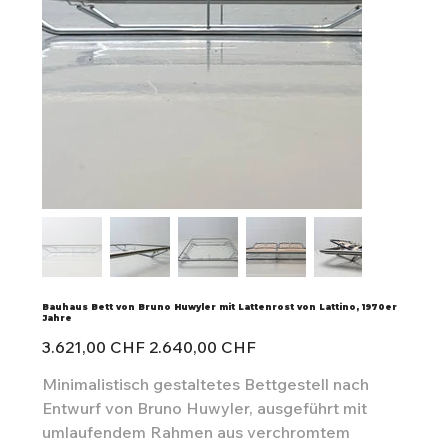
Bauhaus Bett von Bruno Huwyler mit Lattenrost von Lattino, 1970er
Jahre
Ursprünglicher
Angebotspreis
3.621,00 CHF
2.640,00 CHF
Preis
Minimalistisch gestaltetes Bettgestell nach
Entwurf von Bruno Huwyler, ausgeführt mit
umlaufendem Rahmen aus verchromtem