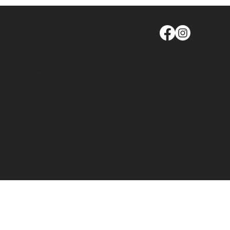
info@moege.ch
Kontakt
Besichtigungstermin buchen
Richtlinien
FAQ
Zahlungsmethode: