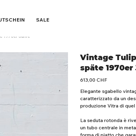
UTSCHEIN
SALE
te 1970er Jahre
Vintage Tulip
späte 1970er
Preis
613,00 CHF
Elegante sgabello vintage 
caratterizzato da un desi
produzione Vitra di quel
La seduta rotonda è rive
un tubo centrale in met
forma di piatto che gara