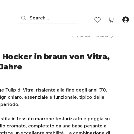
Zurück
Weiter
 Hocker in braun von Vitra,
 Jahre
Tulip di Vitra, risalente alla fine degli anni '70,
gn chiaro, essenziale e funzionale, tipico della
 periodo.
stita in tessuto marrone testurizzato e poggia su
allo cromato, completato da una base pesante a
ntisce un'eccellente stabilità. La combinazione di