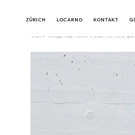
ZÜRICH
LOCARNO
KONTAKT
G
>
Start
Vintage Tulip Hocker in braun von Vitra, spä