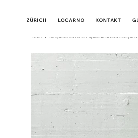
ZÜRICH
LOCARNO
KONTAKT
G
>
Start
Lampada da terra Papillona di Afra Scarpa & 