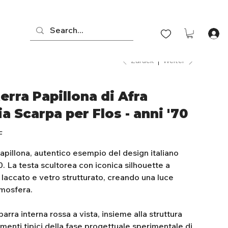
Zurück
Weiter
rra Papillona di Afra
a Scarpa per Flos - anni '70
F
pillona, autentico esempio del design italiano
. La testa scultorea con iconica silhouette a
 laccato e vetro strutturato, creando una luce
tmosfera.
barra interna rossa a vista, insieme alla struttura
ementi tipici della fase progettuale sperimentale di