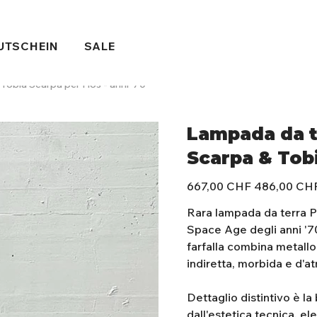
UTSCHEIN
SALE
Tobia Scarpa per Flos - anni '70
Lampada da te
Scarpa & Tobi
Ursprünglicher
Angebotspreis
667,00 CHF
486,00 CH
Preis
Rara lampada da terra Pa
Space Age degli anni '70
farfalla combina metallo
indiretta, morbida e d'a
Dettaglio distintivo è la 
dall'estetica tecnica, el