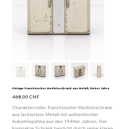
Vintage französischer Medizinschrank aus Metall, 1940er Jahre
Preis
468,00 CHF
Charaktervoller französischer Medizinschrank
aus lackiertem Metall mit authentischer
Industriepatina aus den 1940er Jahren. Der
kompakte Schrank besticht durch seine klaren