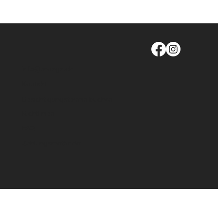
info@moege.ch
Kontakt
Besichtigungstermin buchen
Richtlinien
FAQ
Zahlungsmethode: