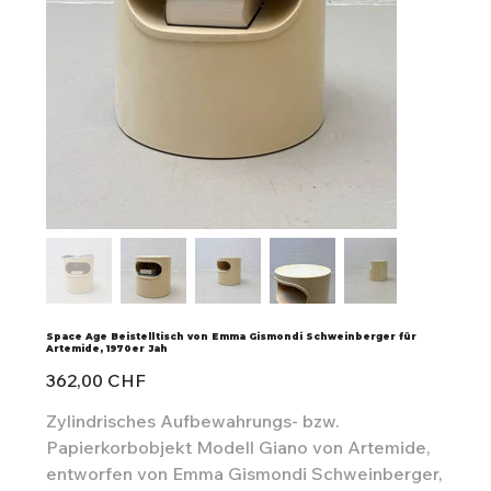
Space Age Beistelltisch von Emma Gismondi Schweinberger für
Artemide, 1970er Jah
Preis
362,00 CHF
Zylindrisches Aufbewahrungs- bzw.
Papierkorbobjekt Modell Giano von Artemide,
entworfen von Emma Gismondi Schweinberger,