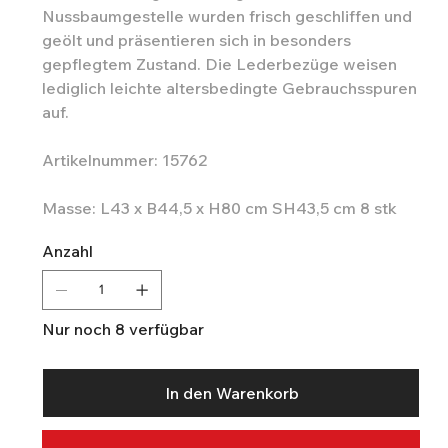
Nussbaumgestelle wurden frisch geschliffen und
geölt und präsentieren sich in besonders
gepflegtem Zustand. Die Lederbezüge weisen
lediglich leichte altersbedingte Gebrauchsspuren
auf.
Artikelnummer: 15762
Masse: L43 x B44,5 x H80 cm SH43,5 cm 8 stk
Anzahl
Nur noch 8 verfügbar
In den Warenkorb