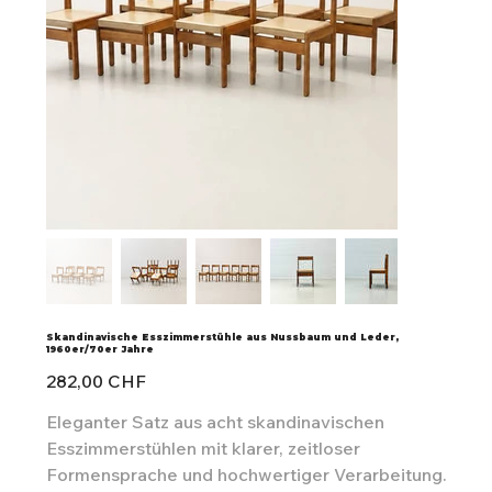
Skandinavische Esszimmerstühle aus Nussbaum und Leder,
1960er/70er Jahre
Preis
282,00 CHF
Eleganter Satz aus acht skandinavischen
Esszimmerstühlen mit klarer, zeitloser
Formensprache und hochwertiger Verarbeitung.