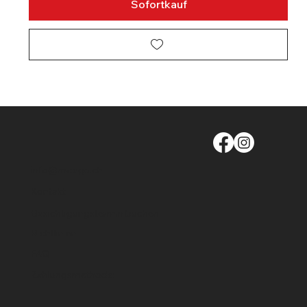
Sofortkauf
info@moege.ch
Kontakt
Besichtigungstermin buchen
Richtlinien
FAQ
Zahlungsmethode: