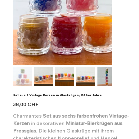
Set aus 6 Vintage Kerzen in Glaskrügen, 1970er Jahre
Preis
38,00 CHF
Charmantes
Set aus sechs farbenfrohen Vintage-
Kerzen
in dekorativen
Miniatur-Bierkrügen aus
Pressglas
. Die kleinen Glaskrüge mit ihrem
charakteristischen Noppenrelief und Henkel