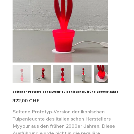
Seltener Prototyp der Myyour Tulpenleuchte, frühe 2000er Jahre
Preis
322,00 CHF
Seltene Prototyp-Version der ikonischen
Tulpenleuchte des italienischen Herstellers
Myyour aus den frühen 2000er Jahren. Diese
Ausführung wurde nicht in die reguläre