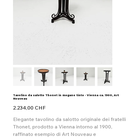
Tavolino da salotto Thonet in mogano tinto - Vienna ca. 1900, Art
Nouveau
Preis
2.234,00 CHF
Elegante tavolino da salotto originale dei fratelli
Thonet, prodotto a Vienna intorno al 1900,
raffinato esempio di Art Nouveau e