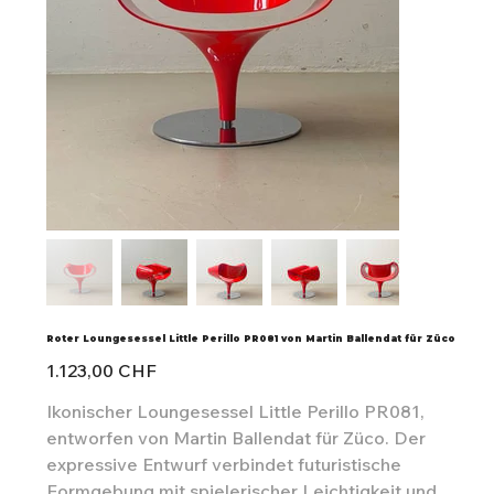
Roter Loungesessel Little Perillo PR081 von Martin Ballendat für Züco
Preis
1.123,00 CHF
Ikonischer Loungesessel Little Perillo PR081,
entworfen von Martin Ballendat für Züco. Der
expressive Entwurf verbindet futuristische
Formgebung mit spielerischer Leichtigkeit und