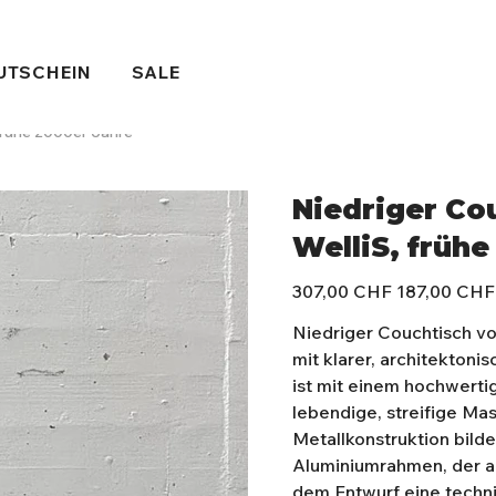
UTSCHEIN
SALE
frühe 2000er Jahre
Niedriger Co
WelliS, frühe
Ursprünglicher
Angebotspreis
307,00 CHF
187,00 CHF
Preis
Niedriger Couchtisch v
mit klarer, architekton
ist mit einem hochwert
lebendige, streifige Ma
Metallkonstruktion bilde
Aluminiumrahmen, der a
dem Entwurf eine technis