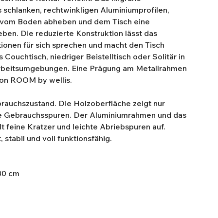
s schlanken, rechtwinkligen Aluminiumprofilen,
ht vom Boden abheben und dem Tisch eine
en. Die reduzierte Konstruktion lässt das
tionen für sich sprechen und macht den Tisch
ls Couchtisch, niedriger Beistelltisch oder Solitär in
beitsumgebungen. Eine Prägung am Metallrahmen
von ROOM by wellis.
rauchszustand. Die Holzoberfläche zeigt nur
te Gebrauchsspuren. Der Aluminiumrahmen und das
t feine Kratzer und leichte Abriebspuren auf.
 stabil und voll funktionsfähig.
30 cm