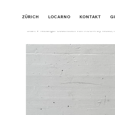
ZÜRICH
LOCARNO
KONTAKT
G
>
Start
Niedriger Couchtisch von ROOM by WelliS, 