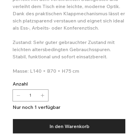
verleiht dem Tisch eine leichte, moderne Optik.
Dank des praktischen Klappmechanismus lässt er
sich platzsparend verstauen und eignet sich ideal
als Ess-, Arbeits- oder Konferenztisch.
Zustand: Sehr guter gebrauchter Zustand mit
leichten altersbedingten Gebrauchsspuren.
Stabil, funktional und sofort einsatzbereit.
Masse: L140 × B70 × H75 cm
Anzahl
Nur noch 1 verfügbar
In den Warenkorb