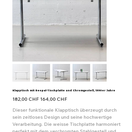
Klapptisch mit Reopal-Tischplatte und Chromgestell, 1990er Jahre
Ursprünglicher
Angebotspreis
182,00 CHF
164,00 CHF
Preis
Dieser funktionale Klapptisch überzeugt durch
sein zeitloses Design und seine hochwertige
Verarbeitung. Die weisse Tischplatte harmoniert
perfekt mit dem verchromten Stahlgestell und