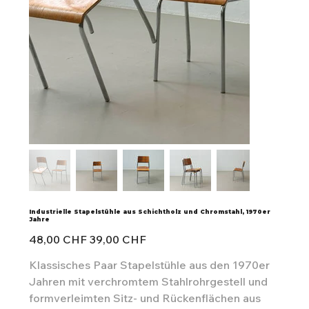
Industrielle Stapelstühle aus Schichtholz und Chromstahl, 1970er
Jahre
Ursprünglicher
Angebotspreis
48,00 CHF
39,00 CHF
Preis
Klassisches Paar Stapelstühle aus den 1970er
Jahren mit verchromtem Stahlrohrgestell und
formverleimten Sitz- und Rückenflächen aus