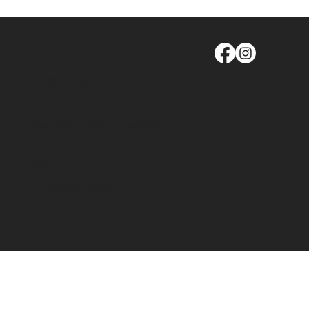
info@moege.ch
Kontakt
Besichtigungstermin buchen
Richtlinien
FAQ
Zahlungsmethode: