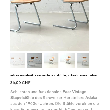
Aduka Stapelstühle aus Buche & Stahlrohr, Schweiz, 1960er Jahre
Preis
36,00 CHF
Schlichtes und funktionales
Paar Vintage
Stapelstühle
des Schweizer Herstellers
Aduka
aus den 1960er Jahren. Die Stühle vereinen die
klare Formensprache des Mid-Century- und